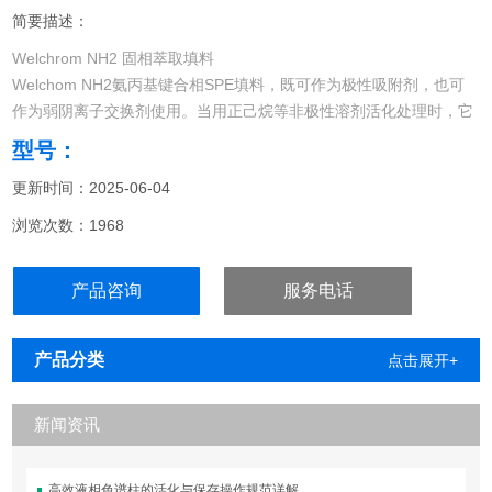
简要描述：
Welchrom NH2 固相萃取填料
Welchom NH2氨丙基键合相SPE填料，既可作为极性吸附剂，也可
作为弱阴离子交换剂使用。当用正己烷等非极性溶剂活化处理时，它
可与任何含-OH,-NH或-SH基团的分子发生氢键作用；在水基环境
型号：
下，pH <7.8，则可作为弱阴离子交换剂。
更新时间：2025-06-04
浏览次数：1968
产品咨询
服务电话
产品分类
点击展开+
新闻资讯
高效液相色谱柱的活化与保存操作规范详解