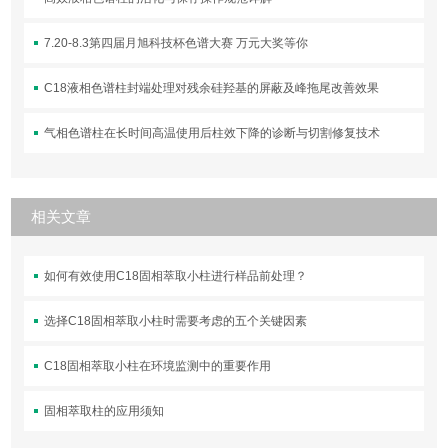
7.20-8.3第四届月旭科技杯色谱大赛 万元大奖等你
C18液相色谱柱封端处理对残余硅羟基的屏蔽及峰拖尾改善效果
气相色谱柱在长时间高温使用后柱效下降的诊断与切割修复技术
相关文章
如何有效使用C18固相萃取小柱进行样品前处理？
选择C18固相萃取小柱时需要考虑的五个关键因素
C18固相萃取小柱在环境监测中的重要作用
固相萃取柱的应用须知