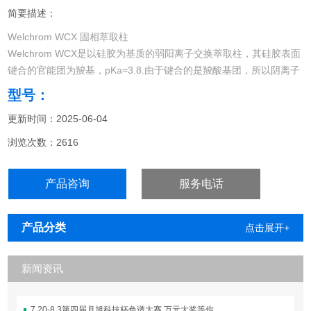
简要描述：
Welchrom WCX 固相萃取柱
Welchrom WCX是以硅胶为基质的弱阳离子交换萃取柱，其硅胶表面
键合的官能团为羧基，pKa=3.8.由于键合的是羧酸基团，所以阴离子
交换的作用不至于太强烈，因为不需要用碱性很强的洗脱溶剂洗脱目
型号：
标化合物。
更新时间：2025-06-04
浏览次数：2616
产品咨询
服务电话
产品分类
点击展开+
新闻资讯
7.20-8.3第四届月旭科技杯色谱大赛 万元大奖等你