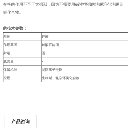
交换的作用不至于太强烈，因为不需要用碱性很强的洗脱溶剂洗脱目
标化合物。
的技术参数：
基体
硅胶
作用基团
羧酸官能团
封端
否
载碳量
-
保留机理
弱阳离子交换
应用
生物碱、氮杂环类化合物
产品咨询