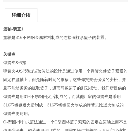
详细介绍
-
1
篮轴
装置
316
篮轴是
不锈钢金属材料制成的连接圆柱形篮子
的装置。
关键点
&
弹簧夹
卡扣
-USP
弹簧夹
溶出试验篮法的设计是通过使用一个弹簧夹使篮子紧紧的
固定在篮轴上，但是随着时间的推移，这些弹簧夹会慢慢的变松，并
且不能够紧紧的抓取篮子，进而导致篮子的剧烈摆动。我们所提供的
316
弹簧夹是用
不锈钢回火后制成的，而其他厂家的弹簧夹是采用
316
316
不锈钢退火后制成，
不锈钢回火制成的弹簧夹比退火制成的
弹簧夹更耐用。
O-
-
O
型圈
卡扣式篮法通过一个
型圈将篮子紧紧的固定在篮轴上而不是
使用弹簧夹，如若使用卡口式的，则需要提供相关的证明证实此种方