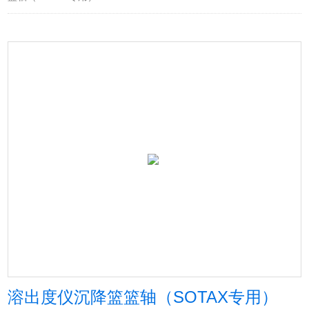
溶出度仪沉降篮篮轴（SOTAX专用）