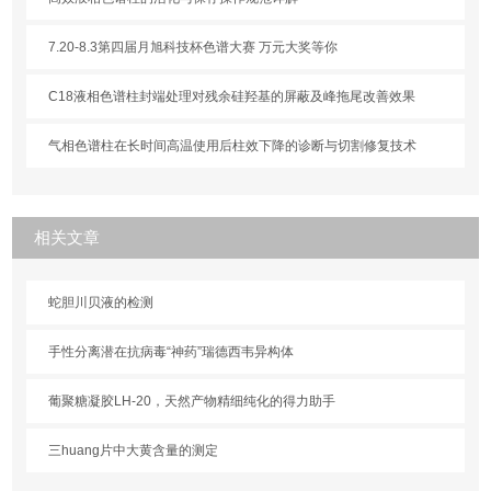
7.20-8.3第四届月旭科技杯色谱大赛 万元大奖等你
C18液相色谱柱封端处理对残余硅羟基的屏蔽及峰拖尾改善效果
气相色谱柱在长时间高温使用后柱效下降的诊断与切割修复技术
相关文章
蛇胆川贝液的检测
手性分离潜在抗病毒“神药”瑞德西韦异构体
葡聚糖凝胶LH-20，天然产物精细纯化的得力助手
三huang片中大黄含量的测定