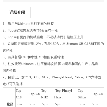
详细介绍
1、选用与Ultimate系列不同的硅胶
2、Topsil硅胶颗粒具有*的表面均一性
3、Topsil有更好的机械强度，不易破碎而引起柱压上升
4、C18固定相载碳量12%，孔径150Å，与Ultimate XB-C18稍不同的
选择性
5、兼具普通C18和水性C18柱的双重特性
6、柱效接近Ultimate，柱压相对较低 国内研发和国内生产，品质、
国内价格
7、目前已开发C18、C8、NH2、Phenyl-Hexyl、Silica、CN六种固
定相可供选择
Top-
Top-
Top-Phenyl-
Top-
Top-C8
Top-CN
C18
NH2
Hexyl
Silica
粒径
5μm
5μm
5μm
5μm
5μm
5μm