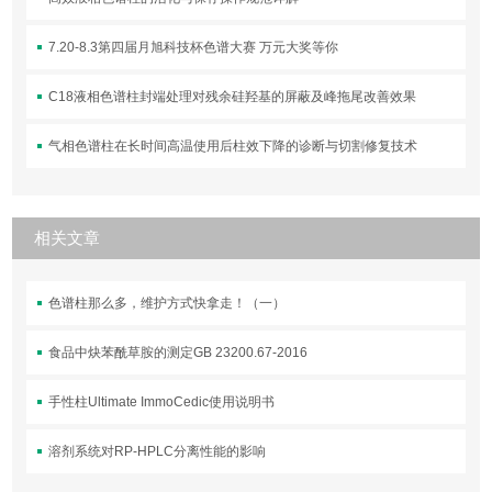
7.20-8.3第四届月旭科技杯色谱大赛 万元大奖等你
C18液相色谱柱封端处理对残余硅羟基的屏蔽及峰拖尾改善效果
气相色谱柱在长时间高温使用后柱效下降的诊断与切割修复技术
相关文章
色谱柱那么多，维护方式快拿走！（一）
食品中炔苯酰草胺的测定GB 23200.67-2016
手性柱Ultimate ImmoCedic使用说明书
溶剂系统对RP-HPLC分离性能的影响