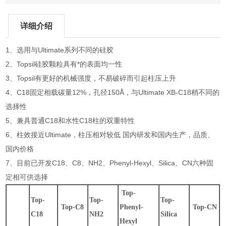
详细介绍
1、选用与Ultimate系列不同的硅胶
2、Topsil硅胶颗粒具有*的表面均一性
3、Topsil有更好的机械强度，不易破碎而引起柱压上升
4、C18固定相载碳量12%，孔径150Å，与Ultimate XB-C18稍不同的
选择性
5、兼具普通C18和水性C18柱的双重特性
6、柱效接近Ultimate，柱压相对较低 国内研发和国内生产，品质、
国内价格
7、目前已开发C18、C8、NH2、Phenyl-Hexyl、Silica、CN六种固
定相可供选择
Top-
Top-
Top-
Top-
Top-C8
Phenyl-
Top-CN
C18
NH2
Silica
Hexyl