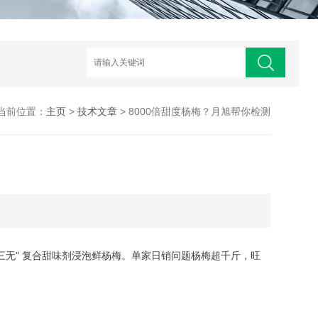
当前位置：
主页
>
技术文章
> 8000倍甜度杨梅？月旭帮你检测
“三无" 复合甜味剂浸泡鲜杨梅。单家日销问题杨梅超千斤，旺