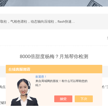
液相色谱柱，色谱填料，制备液相，SPE固相萃取柱，气相色谱柱，动态轴向压缩柱，flash快速色谱柱，自动进样器，蒸发光散射检测器
8000倍甜度杨梅？月旭帮你检测
更新时间：2026-06-01 点击次数：3033
欢迎您！
来自局域网的朋友！有什么可以帮助您的
吗？
购点被曝违规：用违禁防腐剂脱氢乙酸钠，及标注甜度为蔗糖8000倍的 
。
而走险。按GB 2760-2024标准，上述添加剂严禁用于新鲜水果。