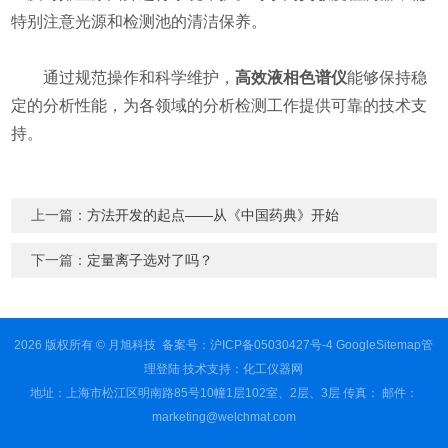
特别注意光源和检测池的清洁保养。
通过规范操作和科学维护，
高效液相色谱仪
能够保持稳
定的分析性能，为各领域的分析检测工作提供可靠的技术支
持。
上一篇：
方法开发的起点——从《中国药典》开始
下一篇：
定量离子选对了吗？
2026 版权所有 © 月旭科技
备案号：沪ICP备05030427号-4
GoogleSitemap
管
理登陆
技术支持：
化工仪器网
地址：上海市松江区明南路85号10幢1层102室、2层、3层 传真： 邮件：
marketing@welchmat.com