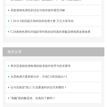
高效液相色谱柱的活化与保存操作规范详解
7.20-8.3第四届月旭科技杯色谱大赛 万元大奖等你
C18液相色谱柱封端处理对残余硅羟基的屏蔽及峰拖尾改善效果
相关文章
苯并芘液相色谱检测的标准操作程序与技术要求
水质检测方案新鲜出炉，月旭C18E技能点+1
论与实验室“情人”久别重逢时的仪式有哪些？
“刷酸”刷的酸是啥，你真的了解吗？