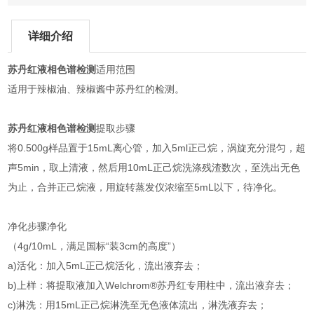
详细介绍
苏丹红液相色谱检测
适用范围
适用于辣椒油、辣椒酱中苏丹红的检测。
苏丹红液相色谱检测
提取步骤
将0.500g样品置于15mL离心管，加入5ml正己烷，涡旋充分混匀，超
声5min，取上清液，然后用10mL正己烷洗涤残渣数次，至洗出无色
为止，合并正己烷液，用旋转蒸发仪浓缩至5mL以下，待净化。
净化步骤净化
（4g/10mL，满足国标“装3cm的高度”）
a)活化：加入5mL正己烷活化，流出液弃去；
b)上样：将提取液加入Welchrom®苏丹红专用柱中，流出液弃去；
c)淋洗：用15mL正己烷淋洗至无色液体流出，淋洗液弃去；