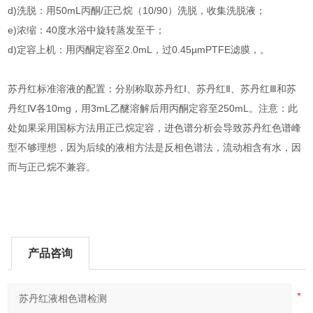
d)洗脱：用50mL丙酮/正己烷（10/90）洗脱，收集洗脱液；
e)浓缩：40度水浴中旋转蒸发至干；
d)定容上机：用丙酮定容至2.0mL，过0.45µmPTFE滤膜，。
苏丹红标准溶液的配置：分别称取苏丹红Ⅰ、苏丹红Ⅱ、苏丹红Ⅲ和苏
丹红Ⅳ各10mg，用3mL乙醚溶解后用丙酮定容至250mL。注意：此
处如果采用国标方法用正己烷定容，进色谱分析会导致苏丹红色谱峰
型不够理想，因为后续的液相方法是反相色谱法，流动相含有水，因
而与正己烷不兼容。
产品咨询