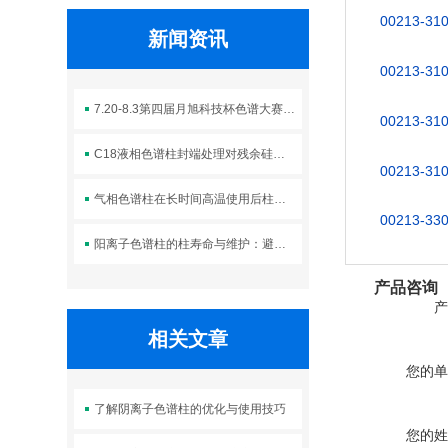
00213-31
新闻资讯
00213-31
7.20-8.3第四届月旭科技杯色谱大赛 万元大奖等你
00213-31
C18液相色谱柱封端处理对残余硅羟基的屏蔽及峰拖尾改善效果
00213-31
气相色谱柱在长时间高温使用后柱效下降的诊断与切割修复技术
00213-33
阳离子色谱柱的柱寿命与维护：避免过渡金属污染与柱性能下降
产品咨询
产
相关文章
您的单
了解阴离子色谱柱的优化与使用技巧
您的姓