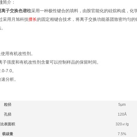
柱
简介：
阴离子交换色谱柱
采用一种极性键合的填料，由胺官能化的硅烷构成，化
过采用月旭科技
擅长
的固定相键合技术，将离子交换功能基团致密均匀的
法。
柱上使用有机改性剂。
H、离子强度和有机改性剂含量可以控制样品的保留时间。
0-7.0。
快速分析。
粒径
5μm
孔径
120Å
比表面积
320
㎡
/g
载碳量
7.5%