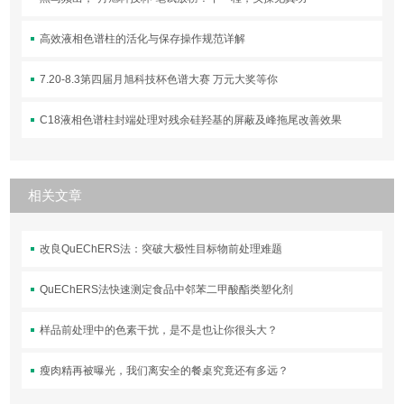
高效液相色谱柱的活化与保存操作规范详解
7.20-8.3第四届月旭科技杯色谱大赛 万元大奖等你
C18液相色谱柱封端处理对残余硅羟基的屏蔽及峰拖尾改善效果
相关文章
改良QuEChERS法：突破大极性目标物前处理难题
QuEChERS法快速测定食品中邻苯二甲酸酯类塑化剂
样品前处理中的色素干扰，是不是也让你很头大？
瘦肉精再被曝光，我们离安全的餐桌究竟还有多远？