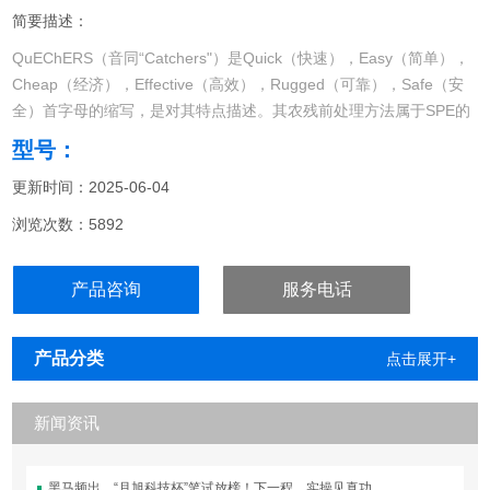
简要描述：
QuEChERS（音同“Catchers"）是Quick（快速），Easy（简单），
Cheap（经济），Effective（高效），Rugged（可靠），Safe（安
全）首字母的缩写，是对其特点描述。其农残前处理方法属于SPE的
升级版本，它具有与SPE相似的净化效果，但处理步骤更简洁，具有
型号：
省时、高效、经济等特点，逐渐为广大分析工作者所接受。
更新时间：2025-06-04
浏览次数：5892
产品咨询
服务电话
产品分类
点击展开+
新闻资讯
黑马频出，“月旭科技杯”笔试放榜！下一程，实操见真功