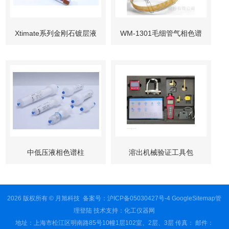
Xtimate系列金刚石镀层液
WM-1301毛细管气相色谱
相色谱柱
柱
中低压液相色谱柱
溶出机械验证工具包
2026 版权所有 © 月旭科技
备案号：沪ICP备05030427号-4
GoogleSitemap
管
理登陆
技术支持：
化工仪器网
地址：上海市松江区明南路85号10幢1层102室、2层、3层 传真： 邮件：