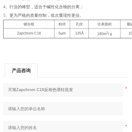
4、行业的峰型，适合于碱性化合物的分离；
5、更为严格的质量控制，批次重现性更佳。
键合相
粒径
孔径
比表面积
载
2
Zapchrom C18
5μm
135Å
1
180m
/ g
产品咨询