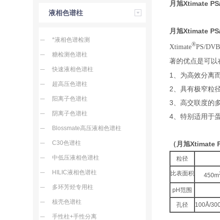
月旭Xtimate 
液相色谱柱
月旭Xtimate 
*液相色谱检测
®
Xtimate
PS/
糖检测色谱柱
著的优点是可以在
快速液相色谱柱
1、
为高效分离
超高压色谱柱
2、
具有极窄粒径
阳离子色谱柱
3、
高交联度的
阴离子色谱柱
4、
特别适用于
Blossmate高压液相色谱柱
C30色谱柱
（月旭Xtimate
中低压液相色谱柱
粒径
HILIC液相色谱柱
比表面积
450m
多环芳烃专用柱
pH范围
核壳色谱柱
孔径
100Å/30
手性柱+手性分离