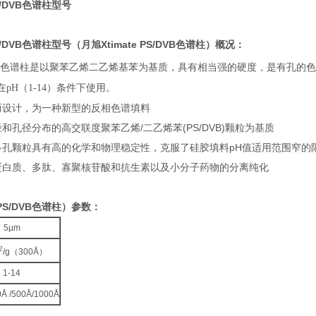
PS/DVB色谱柱型号
PS/DVB色谱柱型号（月旭Xtimate PS/DVB色谱柱）概况：
DVB色谱柱是以聚苯乙烯二乙烯基苯为基质，具有相当强的硬度，是有孔
pH（1-14）条件下使用。
而设计，为一种新型的反相色谱填料
和孔径分布的高交联度聚苯乙烯/二乙烯苯(PS/DVB)颗粒为基质
多孔颗粒具有高的化学和物理稳定性，克服了硅胶填料pH值适用范围窄的
蛋白质、多肽、寡聚核苷酸和抗生素以及小分子药物的分离纯化
 PS/DVB色谱柱）参数：
5µm
2
/g（300Å）
1-14
0Å /500Å/1000Å