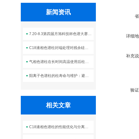
新闻资讯
省
7.20-8.3第四届月旭科技杯色谱大赛 万元大奖等你
详细地
C18液相色谱柱封端处理对残余硅羟基的屏蔽及峰拖尾改善效果
补充说
气相色谱柱在长时间高温使用后柱效下降的诊断与切割修复技术
阳离子色谱柱的柱寿命与维护：避免过渡金属污染与柱性能下降
验证
相关文章
C18液相色谱柱的性能优化与分离效果提升