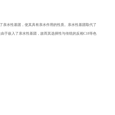
嵌入了亲水性基团，使其具有亲水作用的性质。亲水性基团取代了
色谱柱由于嵌入了亲水性基团，故而其选择性与传统的反相C18等色