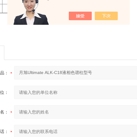
否
品：
位：
名：
话：