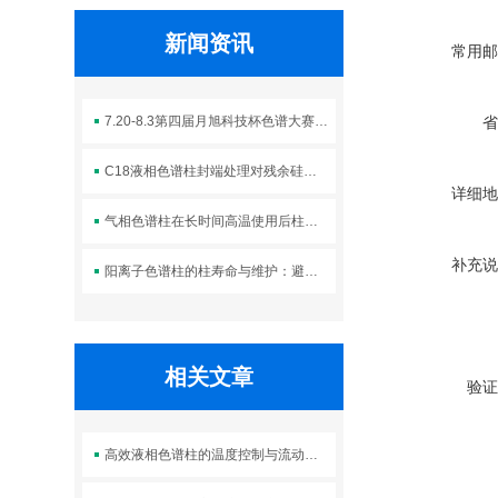
新闻资讯
常用邮
7.20-8.3第四届月旭科技杯色谱大赛 万元大奖等你
省
C18液相色谱柱封端处理对残余硅羟基的屏蔽及峰拖尾改善效果
详细地
气相色谱柱在长时间高温使用后柱效下降的诊断与切割修复技术
补充说
阳离子色谱柱的柱寿命与维护：避免过渡金属污染与柱性能下降
相关文章
验证
高效液相色谱柱的温度控制与流动相优化技巧分析