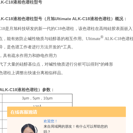
 ALK-C18液相色谱柱型号
 ALK-C18液相色谱柱型号（月旭Ultimate ALK-C18液相色谱柱）概况：
-C18是月旭科技研发的新一代的C18色谱柱，该色谱柱在高纯硅胶表面
®
，能有效防止碱性物质与硅醇基的相互作用。Ultimate
ALK-C18
异，是色谱工作者进行方法开发的*工具。
定相，具有疏水作用力和静电作用力
团取代了大量的硅醇基位点，对碱性物质进行分析可以得到*的峰形
一根色谱柱上调整出快速分离相似样品。
e ALK-C18液相色谱柱）参数：
3μm，5μm，10μm
120Å
320㎡/g
欢迎您！
17%
来自局域网的朋友！有什么可以帮助您的
吗？
1.5-10.0