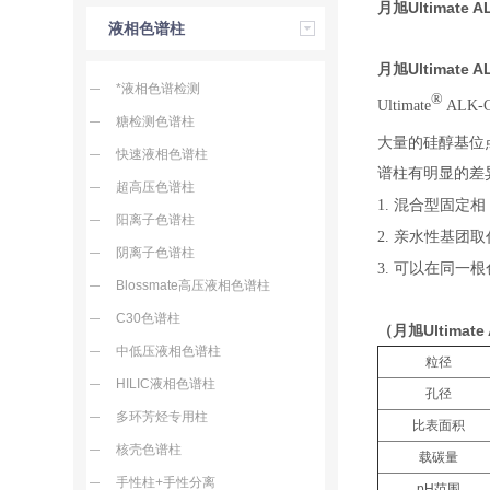
月旭Ultimate
液相色谱柱
月旭Ultimate
*液相色谱检测
®
Ultimate
ALK
糖检测色谱柱
大量的硅醇基位点
快速液相色谱柱
谱柱有明显的差
超高压色谱柱
1. 混合型固
阳离子色谱柱
2. 亲水性基
阴离子色谱柱
3. 可以在同
Blossmate高压液相色谱柱
C30色谱柱
（月旭Ultimat
中低压液相色谱柱
粒径
HILIC液相色谱柱
孔径
多环芳烃专用柱
比表面积
核壳色谱柱
载碳量
手性柱+手性分离
pH范围