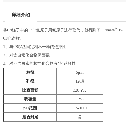
详细介绍
®
将C8柱子中的17个氢原子用氟原子进行取代，就得到了Ultimate
F-
C8色谱柱。
1、与C8烷基固定相不一样的选择性
2、对含卤素化合物保留强
3、对不含卤素的极性化合物有*的选择性
粒径
5μm
孔径
120Å
比表面积
320
㎡
/g
载碳量
12%
pH
范围
1.5-10.0
是
是否封尾