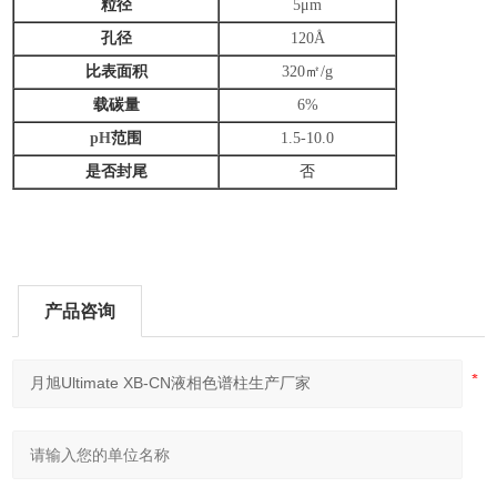
粒径
5
μ
m
孔径
120Å
比表面积
320
㎡
/g
载碳量
6%
pH
范围
1.5-10.0
是否封尾
否
产品咨询