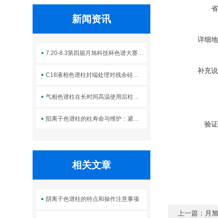
省
新闻资讯
详细地
7.20-8.3第四届月旭科技杯色谱大赛 万元大奖等你
补充说
C18液相色谱柱封端处理对残余硅羟基的屏蔽及峰拖尾改善效果
气相色谱柱在长时间高温使用后柱效下降的诊断与切割修复技术
阳离子色谱柱的柱寿命与维护：避免过渡金属污染与柱性能下降
验证
相关文章
阴离子色谱柱的特点和操作注意事项
上一篇：
月旭