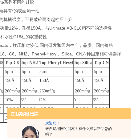
mate系列不同的硅胶
胶颗粒具有*的表面均一性
有更好的机械强度，不易破碎而引起柱压上升
碳量12%，孔径150Å，与Ultimate XB-C18稍不同的选择性
8和水性C18柱的双重特性
timate，柱压相对较低 国内研发和国内生产，品质、国内价格
、C8、NH2、Phenyl-Hexyl、Silica、CN六种固定相可供选择
18
Top-C8
Top-NH2
Top-Phenyl-Hexyl
Top-Silica
Top-CN
5μm
5μm
5μm
5μm
5μm
150Å
150Å
150Å
150Å
150Å
2
2
2
2
2
/g
260m
/g
260m
/g
260m
/g
260m
/g
260m
/g
10%
3%
12%
0
6%
0
2.0-8.0
2.0-8.0
2.0-8.0
2.0-8.0
2.0-8.0
是
否
是
否
是
欢迎您！
来自局域网的朋友！有什么可以帮助您的
吗？