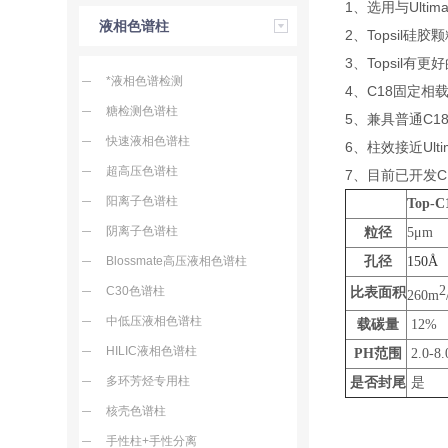
1、选用与Ulti
液相色谱柱
2、Topsil硅
3、Topsil
*液相色谱检测
4、C18固定相载
糖检测色谱柱
5、兼具普通C1
快速液相色谱柱
6、柱效接近Ul
超高压色谱柱
7、目前已开发C18
阳离子色谱柱
Top-C
阴离子色谱柱
粒径
5μm
Blossmate高压液相色谱柱
孔径
150Å
2
C30色谱柱
比表面积
260m
中低压液相色谱柱
载碳量
12%
HILIC液相色谱柱
PH范围
2.0-8.
多环芳烃专用柱
是否封尾
是
核壳色谱柱
手性柱+手性分离