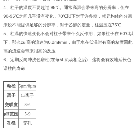
4、柱子的温度不要超过 95℃。通常高温会带来高的分辨率，但在
90-95℃之间几乎没有变化，70℃以下对于许多糖，就异构体的分离
来说不能提供足够的分辨率，对于乙醇的定量，柱温应在75℃
5、柱温的快速变化不会对柱子带来什么反作用，如果柱子在 60℃以
下，那么zui高的流速为0.2ml/min，由于水在低温时有高的粘度因此
高的流速会带来很高的反压
6、定期反向冲洗色谱柱(在每5L流动相之后)，这将会有效地延长色
谱柱的寿命
粒径
5µm/8µm
离子
Ca
离子
交联度
8%
pH
范围
5-9
孔径
无孔