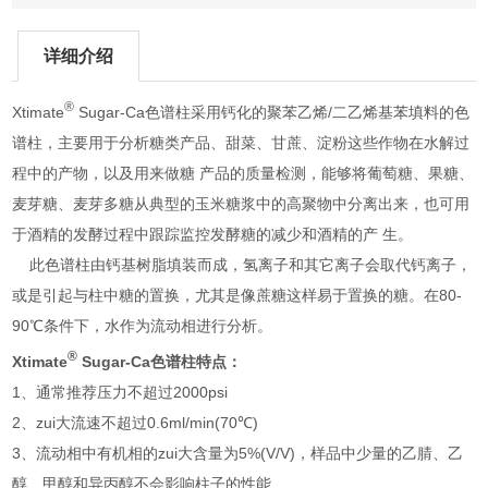
详细介绍
®
Xtimate
Sugar-Ca色谱柱采用钙化的聚苯乙烯/二乙烯基苯填料的色
谱柱，主要用于分析糖类产品、甜菜、甘蔗、淀粉这些作物在水解过
程中的产物，以及用来做糖 产品的质量检测，能够将葡萄糖、果糖、
麦芽糖、麦芽多糖从典型的玉米糖浆中的高聚物中分离出来，也可用
于酒精的发酵过程中跟踪监控发酵糖的减少和酒精的产 生。
此色谱柱由钙基树脂填装而成，氢离子和其它离子会取代钙离子，
或是引起与柱中糖的置换，尤其是像蔗糖这样易于置换的糖。在80-
90℃条件下，水作为流动相进行分析。
®
Xtimate
Sugar-Ca色谱柱特点：
1、通常推荐压力不超过2000psi
2、zui大流速不超过0.6ml/min(70℃)
3、流动相中有机相的zui大含量为5%(V/V)，样品中少量的乙腈、乙
醇、甲醇和异丙醇不会影响柱子的性能