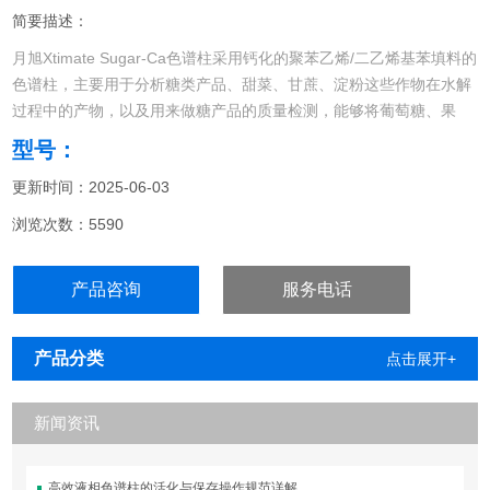
简要描述：
月旭Xtimate Sugar-Ca色谱柱采用钙化的聚苯乙烯/二乙烯基苯填料的
色谱柱，主要用于分析糖类产品、甜菜、甘蔗、淀粉这些作物在水解
过程中的产物，以及用来做糖产品的质量检测，能够将葡萄糖、果
糖、麦芽糖、麦芽多糖从典型的玉米糖浆中的高聚物中分离出来，也
型号：
可用于酒精的发酵过程中跟踪监控发酵糖的减少和酒精的产生。
更新时间：2025-06-03
浏览次数：5590
产品咨询
服务电话
产品分类
点击展开+
新闻资讯
高效液相色谱柱的活化与保存操作规范详解