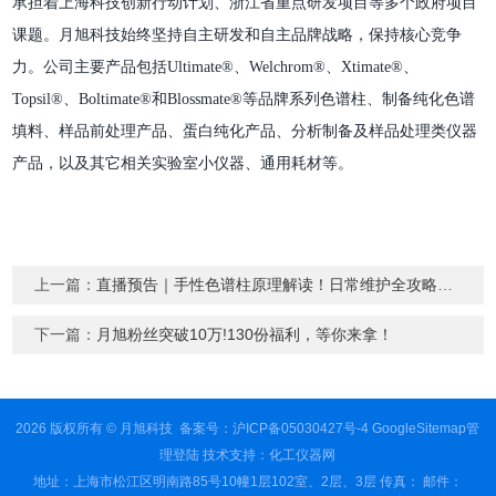
承担着上海科技创新行动计划、浙江省重点研发项目等多个政府项目
课题。月旭科技始终坚持自主研发和自主品牌战略，保持核心竞争
力。公司主要产品包括Ultimate®、Welchrom®、Xtimate®、
Topsil®、Boltimate®和Blossmate®等品牌系列色谱柱、制备纯化色谱
填料、样品前处理产品、蛋白纯化产品、分析制备及样品处理类仪器
产品，以及其它相关实验室小仪器、通用耗材等。
上一篇：
直播预告｜手性色谱柱原理解读！日常维护全攻略+新品解析
下一篇：
月旭粉丝突破10万!130份福利，等你来拿！
2026 版权所有 © 月旭科技
备案号：沪ICP备05030427号-4
GoogleSitemap
管
理登陆
技术支持：
化工仪器网
地址：上海市松江区明南路85号10幢1层102室、2层、3层 传真： 邮件：