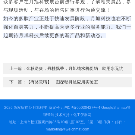
众多客户在月旭科技展台前进行参观，了解相关展品，参
与现场活动，与在场的销售同事进行沟通交流！
如今的多肽产业正处于快速发展阶段，月旭科技也在不断
强化自身实力，不断提高为更多行业的服务能力。我们一
起期待月旭科技后续更多的新产品和新动态。
上一篇：
金秋送爽，丹桂飘香，月旭纯水机促销，助用水无忧
下一篇：
【有奖竞猜】一图探秘月旭应用实验室
2026 版权所有 © 月旭科技
备案号：沪ICP备05030427号-4
GoogleSitemap
管
理登陆
技术支持：
化工仪器网
地址：上海市松江区明南路85号10幢1层102室、2层、3层 传真： 邮件：
marketing@welchmat.com