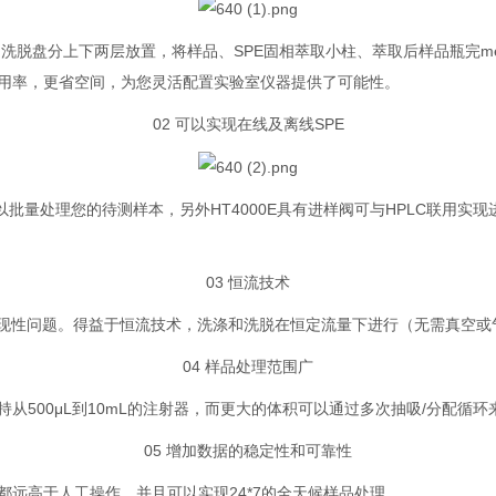
、洗脱盘分上下两层放置，将样品、SPE固相萃取小柱、萃取后样品
瓶完m
用率，更省空间，为您灵活配置实验室仪器提供了可能性。
02 可以实现在线及离线SPE
，可以批量处理您的待测样本，另外HT4000E具有进样阀可与HPLC联用实
03 恒流技术
重现性问题。得益于恒流技术，洗涤和洗脱在恒定流量下进行（无需真空
04 样品处理范围广
500μL到10mL的注射器，而更大的体积可以通过多次抽吸/分配循环
05 增加数据的稳定性和可靠性
远高于人工操作。并且可以实现24*7的全天候样品处理。