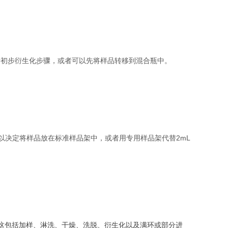
行初步衍生化步骤，或者可以先将样品转移到混合瓶中。
可以决定将样品放在标准样品架中，或者用专用样品架代替2mL
。这包括加样、淋洗、干燥、洗脱、衍生化以及满环或部分进