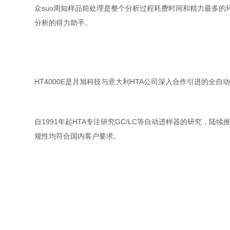
众suo周知
样品前处理是整个分析过程耗费时间和精力最多的环节
分析的得力助手。
HT4000E是月旭科技与意大利HTA公司深入合作引进的全自
自1991年起HTA专注研究GC/LC等自动进样器的研究，陆续推出许
规性均符合国内客户要求。