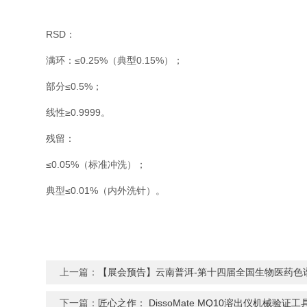
RSD：
满环：≤0.25%（典型0.15%）；
部分≤0.5%；
线性≥0.9999。
残留：
≤0.05%（标准冲洗）；
典型≤0.01%（内外洗针）。
上一篇：
【展会预告】云南普洱-第十四届全国生物医药色
下一篇：
匠心之作： DissoMate MQ10溶出仪机械验证工