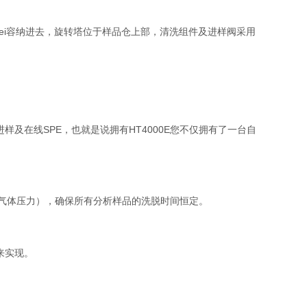
ei容
纳进去，旋转塔位于样品仓上部，清洗组件及进样阀采用
现进样及在线SPE，也就是说拥有HT4000E您不仅拥有了一台自
或气体压力），确保所有分析样品的洗脱时间恒定。
来实现。