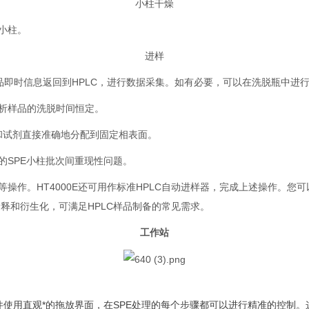
小柱干燥
小柱。
进样
品即时信息返回到HPLC，进行数据采集。如有必要，可以在洗脱瓶中进
析样品的洗脱时间恒定。
品和试剂直接准确地分配到固定相表面。
的SPE小柱批次间重现性问题。
操作。HT4000E还可用作标准HPLC自动进样器，完成上述操作。您
稀释和衍生化，可满足HPLC样品制备的常见需求。
工作站
软件使用直观*的拖放界面，在SPE处理的每个步骤都可以进行精准的控制