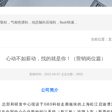
液相色谱柱，色谱填料，制备液相，SPE固相萃取柱，气相色谱柱，动态轴向压缩柱，flash快速色谱柱，自动进样器，蒸发光散射检测器
当前位置：
主
心动不如薪动，找的就是你！（营销岗位篇）
更新时间：2022-06-07 点击次数：3855
公司简介
月，总部和研发中心现设于G60科创走廊板块的上海松江启迪
5月在全国中小企业股份转让系统（新三板）挂牌上市（股票代码