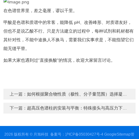
在色谱世界里，差之毫厘，谬以千里。
甲酸是色谱和质谱中的常客，能降低 pH、改善峰形、对质谱友好，
但也不是说乙酸不行。只是方法建立的过程中，每种试剂和耗材都有
其针对性，不能中途换人不换马，需要我们实事求是，不能指望它们
能无缝平替。
如果大家也遇到过“直接换酸"的情况，欢迎大家留言讨论。
上一篇：
如何根据聚合物性质（极性、分子量范围）选择凝胶渗透色谱柱？
下一篇：
超高压色谱柱的安装与平衡：特殊接头与高压力下的注意事项
2026 版权所有 © 月旭科技
备案号：沪ICP备05030427号-4
GoogleSitemap
管