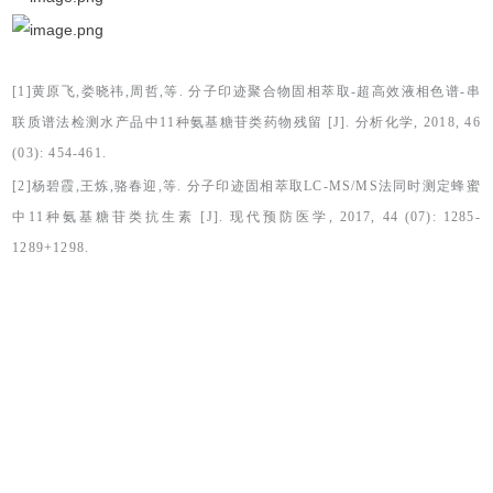
[1]黄原飞,娄晓祎,周哲,等. 分子印迹聚合物固相萃取-超高效液相色谱-串
联质谱法检测水产品中11种氨基糖苷类药物残留 [J]. 分析化学, 2018, 46
(03): 454-461.
[2]杨碧霞,王炼,骆春迎,等. 分子印迹固相萃取LC-MS/MS法同时测定蜂蜜
中11种氨基糖苷类抗生素 [J]. 现代预防医学, 2017, 44 (07): 1285-
1289+1298.