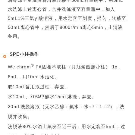
后冷却至室温后将溶液转移至50mL容量瓶中，用5mL
水洗涤上述离心管，合并洗涤液至容量瓶中，加入
5mL1%三氯yi酸溶液，用水定容至刻度，摇匀，转移至
50mL离心管中，然后于8000r/min离心5min，上清液
备用。
SPE小柱操作
®
Welchrom
PA固相萃取柱（月旭聚酰胺小柱） 1g，
6mL，用10mL水活化。
取10mL备用液过柱，弃去。
水10mL、70%甲醇水15mL淋洗，弃去。
20mL洗脱溶液（无水乙醇：氨水：水=7：1：2），洗
脱并收集。
洗脱液80℃水浴上蒸发至近干后，用水定容至5mL，过