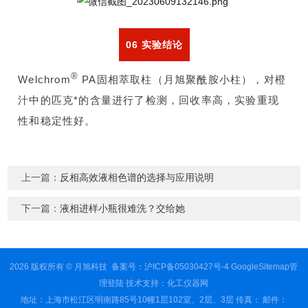
06 实验结论
®
Welchrom
PA固相萃取柱（月旭聚酰胺小柱），对橙
汁中的匹克*的含量进行了检测，回收率高，实验重现
性和稳定性好。
上一篇：
反相高效液相色谱的选择与应用说明
下一篇：
液相进样小瓶很难洗？交给她
2026 版权所有 © 月旭科技
备案号：沪ICP备05030427号-4
GoogleSitemap
管
理登陆
技术支持：
化工仪器网
地址：上海市松江区明南路85号10幢1层102室、2层、3层 传真： 邮件：