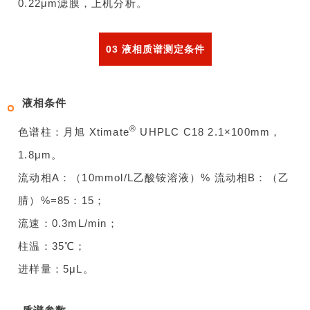
0.22μm滤膜，上机分析。
03
液相质谱测定条件
液相条件
®
色谱柱：月旭 Xtimate
UHPLC C18 2.1×100mm，
1.8μm。
流动相A：（10mmol/L乙酸铵溶液）% 流动相B：（乙
腈）%=85：15；
流速：0.3mL/min；
柱温：35℃；
进样量：5μL。