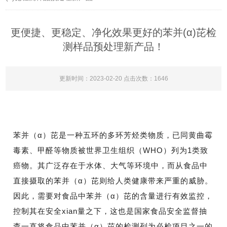
更便捷、更稳定、净化效果更好的苯并(α)芘检
测样品预处理新产品！
更新时间：2023-02-20 点击次数：1646
苯并（α）芘是一种五环的多环芳烃类物质，已同黄曲霉
毒素、甲醛等物质被世界卫生组织（WHO）列为1类致
癌物。其广泛存在于水体、大气等环境中，而从食品中
直接摄取的苯并（α）芘则给人类健康带来严重的威胁。
因此，需要对食品中苯并（α）芘的含量进行有效监控，
控制其在安全xian量之下，这也是国家食品安全监督抽
查一直将食品中苯并（α）芘的检测列为必检项目之一的