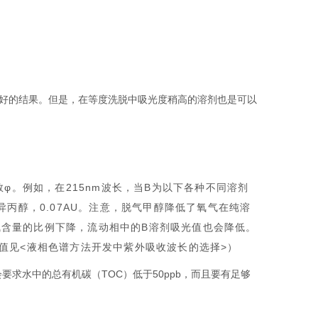
更好的结果。但是，在等度洗脱中吸光度稍高的溶剂也是可以
φ。例如，在215nm波长，当B为以下各种不同溶剂
U；异丙醇，0.07AU。注意，脱气甲醇降低了氧气在纯溶
氧气含量的比例下降，流动相中的B溶剂吸光值也会降低。
值见<液相色谱方法开发中紫外吸收波长的选择>）
会要求水中的总有机碳（TOC）低于50ppb，而且要有足够