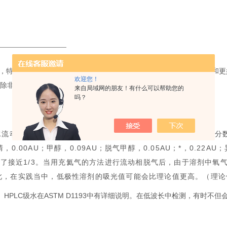
AU，特别是在梯度洗脱中，较低的吸光度意味着能获得更好的检测精度和
欢迎您！
，除非是用于检测那些在高于200nm波长处吸光度低的物质。
来自局域网的朋友！有什么可以帮助您的
吗？
水流动相的吸光度，等于纯溶剂的吸光度乘以流动相B溶剂的体积分数
.00AU；甲醇，0.09AU；脱气甲醇，0.05AU；*，0.22A
降低了接近1/3。当用充氦气的方法进行流动相脱气后，由于溶剂中
此，在实践当中，低极性溶剂的吸光值可能会比理论值更高。（理论
HPLC级水在ASTM D1193中有详细说明。在低波长中检测，有时不但