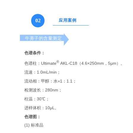
02
应用案例
牛
蒡子的含量测定
色谱条件：
®
色谱柱：Ultimate
AKL-C18（4.6×250mm，5μm）。
流速：1.0mL/min；
流动相：甲醇：水=1：1.1；
检测波长：280nm；
柱温：30℃；
进样体积：10μL。
色谱图：
(1) 标准品