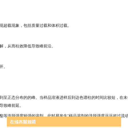
现超载现象，包括质量过载和体积过载。
解，从而柱效降低导致峰前沿。
开。
到呈正态分布的的峰。当样品溶液进样后到达色谱柱的时间比较短，在未
导致峰前延。
酯等洗脱强度较强的溶剂，此时易发生“样品溶剂的洗脱强度远远超过流动